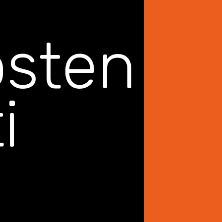
osten
i