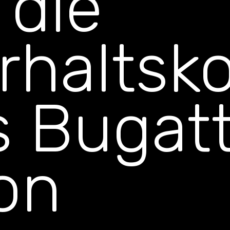
 die
rhaltsk
s Bugatt
on