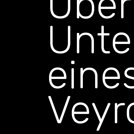
Über
Unte
eine
Veyr