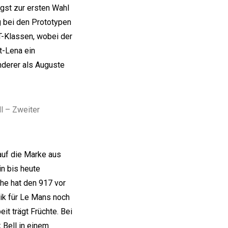
gst zur ersten Wahl
 bei den Prototypen
T-Klassen, wobei der
t-Lena ein
nderer als Auguste
ll – Zweiter
auf die Marke aus
in bis heute
he hat den 917 vor
ik für Le Mans noch
eit trägt Früchte. Bei
 Bell in einem