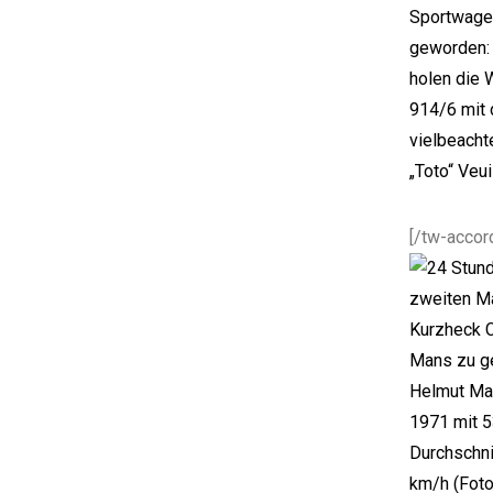
Sportwagen
geworden: 
holen die 
914/6 mit 
vielbeacht
„Toto“ Veuil
[/tw-accor