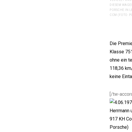
DIESEM WAGEN
PORSCHE IN LE
CCM (FOTO: P
Die Premie
Klasse 751
ohne ein t
118,36 km/
keine Eint
[/tw-accor