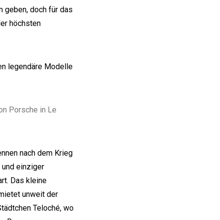
 geben, doch für das
der höchsten
nen legendäre Modelle
von Porsche in Le
ennen nach dem Krieg
 und einziger
rt. Das kleine
ietet unweit der
Städtchen Teloché, wo