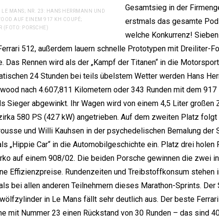
Gesamtsieg in der Firmeng
H LE MANS; NR. 23: HANS HERRMANN UND
OOD AUF EINEM 917 KH COUPÉ;
erstmals das gesamte Pod
 (FOTO: PORSCHE)
welche Konkurrenz! Sieben
Ferrari 512, außerdem lauern schnelle Prototypen mit Dreiliter-
e. Das Rennen wird als der „Kampf der Titanen“ in die Motorspor
tischen 24 Stunden bei teils übelstem Wetter werden Hans Her
twood nach 4.607,811 Kilometern oder 343 Runden mit dem 917
ls Sieger abgewinkt. Ihr Wagen wird von einem 4,5 Liter großen 
zirka 580 PS (427 kW) angetrieben. Auf dem zweiten Platz folg
rousse und Willi Kauhsen in der psychedelischen Bemalung der 
ls „Hippie Car“ in die Automobilgeschichte ein. Platz drei holen 
ko auf einem 908/02. Die beiden Porsche gewinnen die zwei i
e Effizienzpreise. Rundenzeiten und Treibstoffkonsum stehen 
 als bei allen anderen Teilnehmern dieses Marathon-Sprints. Der
lfzylinder in Le Mans fällt sehr deutlich aus. Der beste Ferrari 
e mit Nummer 23 einen Rückstand von 30 Runden – das sind 40