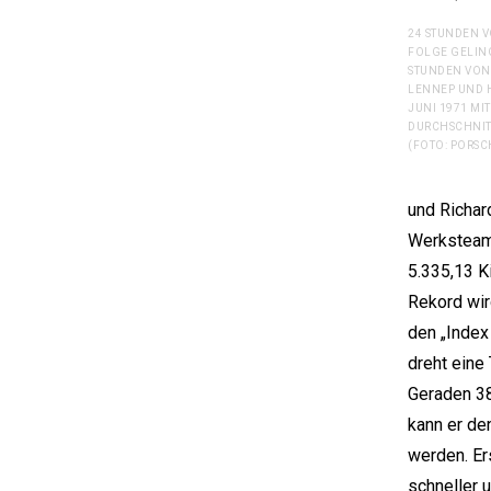
24 STUNDEN V
FOLGE GELING
STUNDEN VON 
LENNEP UND 
JUNI 1971 MIT
DURCHSCHNIT
(FOTO: PORSC
und Richar
Werksteam
5.335,13 K
Rekord wir
den „Index
dreht eine
Geraden 38
kann er de
werden. Er
schneller 