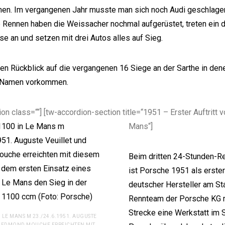
en. Im vergangenen Jahr musste man sich noch Audi geschlagen
e Rennen haben die Weissacher nochmal aufgerüstet, treten ein 
se an und setzen mit drei Autos alles auf Sieg.
inen Rückblick auf die vergangenen 16 Siege an der Sarthe in de
 Namen vorkommen.
on class=““] [tw-accordion-section title=“1951 – Erster Auftritt 
Mans“]
Beim dritten 24-Stunden-R
ist Porsche 1951 als erster
deutscher Hersteller am Sta
Rennteam der Porsche KG m
Strecke eine Werkstatt im 
N LE MANS M 23./24.6.1951. AUGUSTE
D EDMOND MOUCHE ERREICHTEN MIT