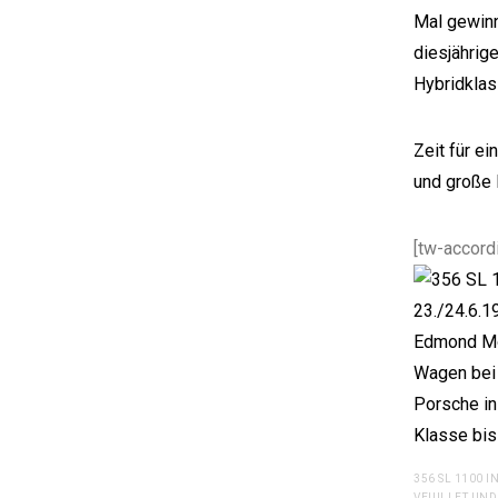
Mal gewinn
diesjährig
Hybridklas
Zeit für e
und große
[tw-accordi
356 SL 1100 I
VEUILLET UN