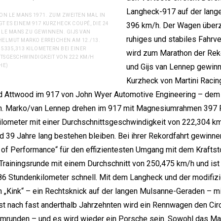
Langheck-917 auf der lange
ON LE MANS 1971. ZUM ZWEITEN MAL IN
T ES EINEM 917 KURZHECK COUPÉ, DIE 24
396 km/h. Der Wagen überz
LE MANS ZU GEWINNEN. GIJS VAN
ruhiges und stabiles Fahrv
HELMUT MARKO ERREICHEN AM 12./13.
 5335,313 KILOMETERN BEI EINER
wird zum Marathon der Rek
TSGESCHWINDIGKEIT VON 222 KM/H
und Gijs van Lennep gewin
HE)
Kurzheck von Martini Racin
d Attwood im 917 von John Wyer Automotive Engineering – dem o
. Marko/van Lennep drehen im 917 mit Magnesiumrahmen 397 
ilometer mit einer Durchschnittsgeschwindigkeit von 222,304 km
d 39 Jahre lang bestehen bleiben. Bei ihrer Rekordfahrt gewinne
 of Performance“ für den effizientesten Umgang mit dem Kraftsto
 Trainingsrunde mit einem Durchschnitt von 250,475 km/h und is
6 Stundenkilometer schnell. Mit dem Langheck und der modifiz
n „Kink“ – ein Rechtsknick auf der langen Mulsanne-Geraden – 
st nach fast anderthalb Jahrzehnten wird ein Rennwagen den Circ
umrunden – und es wird wieder ein Porsche sein. Sowohl das Ma