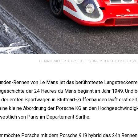
LE MANS SIEGERFAHRZEUGE – VOM ERSTEN SIEGER 1970 (VORN
nden-Rennen von Le Mans ist das berühmteste Langstreckenren
geschichte der 24 Heures du Mans beginnt im Jahr 1949. Und b
 der ersten Sportwagen in Stuttgart-Zuffenhausen läuft erst sei
eine kleine Abordnung der Porsche KG an den Hochgeschwindig
westlich von Paris im Departement Sarthe.
hr möchte Porsche mit dem Porsche 919 hybrid das 24h Rennen