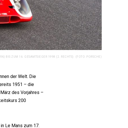
) BIS ZUM 16. GESAMTSIEGER 1998 (2. RECHTS). (FOTO: PORSCHE)
nen der Welt. Die
ereits 1951 – die
t März des Vorjahres –
keitskurs 200
 in Le Mans zum 17.