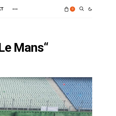
KT
0
 Le Mans“