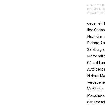
4.06.1970 24
RICHARD ATTW
GESAMTSIEGER
gegen elf 
ihre Chanc
Nach drama
Richard At
Salzburg a
Motor mit 
Gérard Lar
Auto geht a
Helmut Mar
vergebenen
Verhältnis
Porsche-Zwö
den Porsch