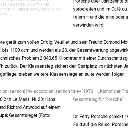
Porsche über Jahrzehnte 
 BEI DEM ERSTEN EINSATZ EINES
vorbereiten und im Café du
 MANS DEN SIEG IN DER KLASSE BIS 1100
ORSCHE)
feiern – und die eine oder
verwinden wird.
re gerät zum vollen Erfolg: Veuillet und sein Freund Edmond M
 bis 1100 ccm und werden als 20. der Gesamtwertung abgewinkt
echnisches Problem 2.840,65 Kilometer mit einer Durchschnitts
h zurück. Der Klassensieg sichert den Startplatz im nächsten Jah
agsfliege: sieben weitere Klassensiege en suite werden folgen.
dion-section] [tw-accordion-section title=“1970 – „Kampf der Tit
Gesamtsieg für Porsche“]
Dr. Ferry Porsche schickt 1
Feld auf die Reise. Porsche