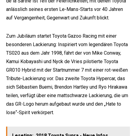
de la Sarthe ist Teil der Feierlichkeiten, mit denen Toyota
anlässlich seines ersten Le-Mans-Starts vor 40 Jahren
auf Vergangenheit, Gegenwart und Zukunft blickt.
Zum Jubiläum startet Toyota Gazoo Racing mit einer
besonderen Lackierung: Inspiriert vom legendären Toyota
TS020 aus dem Jahr 1998, fährt der von Mike Conway,
Kamui Kobayashi und Nyck de Vries pilotierte Toyota
GR010 Hybrid mit der Startnummer 7 mit einer rot-weißen
Tribute-Lackierung vor. Das zweite Toyota Hypercar, das
sich Sébastien Buemi, Brendon Hartley und Ryo Hirakawa
teilen, verfügt über eine mattschwarze Lackierung, die um
das GR-Logo herum aufgebaut wurde und den „Hate to
lose“-Spirit verkörpert.
Lesetipp:
2018 Toyota Supra - Neue Infos