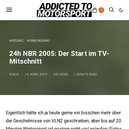
0
HISTORIC
NÜRBURGRING
24h NBR 2005: Der Start im TV-
Mitschnitt
ROBIN
14. APRIL 2019
303 VIEWS
1 MINUTE READ
Eigentlich hätte ich ja heute gerne ein bisschen mehr über
die Geschehnisse von VLN2 geschrieben, aber bis auf 20
Minuten Wintersport ist gestern nicht viel gelaufen (
Fotos