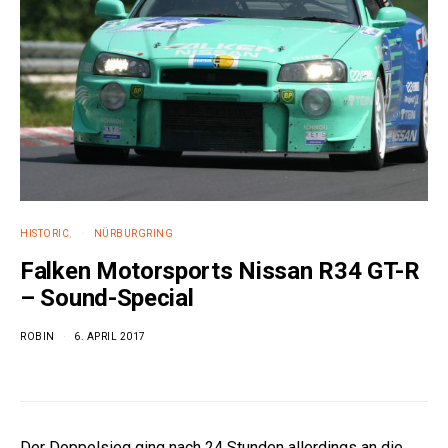
e:
HISTORIC
NÜRBURGRING
Falken Motorsports Nissan R34 GT-R
– Sound-Special
ROBIN
6. APRIL 2017
Der Doppelsieg ging nach 24 Stunden allerdings an die