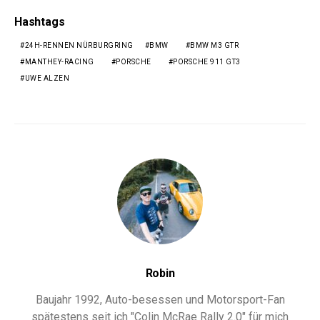
Hashtags
24H-RENNEN NÜRBURGRING
BMW
BMW M3 GTR
MANTHEY-RACING
PORSCHE
PORSCHE 911 GT3
UWE ALZEN
Robin
Baujahr 1992, Auto-besessen und Motorsport-Fan
spätestens seit ich "Colin McRae Rally 2.0" für mich