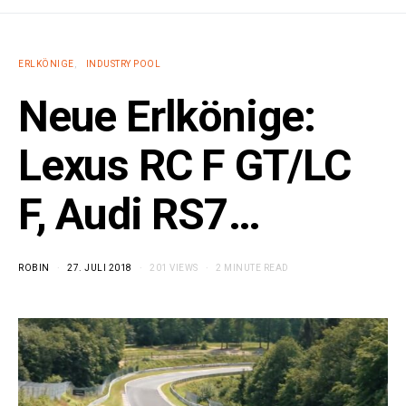
ERLKÖNIGE
INDUSTRY POOL
Neue Erlkönige:
Lexus RC F GT/LC
F, Audi RS7…
ROBIN
27. JULI 2018
201 VIEWS
2 MINUTE READ