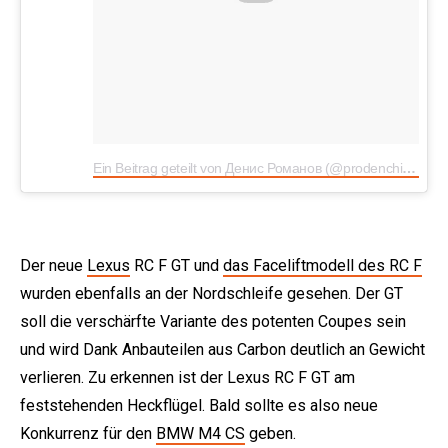
Ein Beitrag geteilt von Денис Романов (@prodenchik89)
a
Der neue
Lexus
RC F GT und
das Faceliftmodell des RC F
wurden ebenfalls an der Nordschleife gesehen. Der GT
soll die verschärfte Variante des potenten Coupes sein
und wird Dank Anbauteilen aus Carbon deutlich an Gewicht
verlieren. Zu erkennen ist der Lexus RC F GT am
feststehenden Heckflügel. Bald sollte es also neue
Konkurrenz für den
BMW M4 CS
geben.