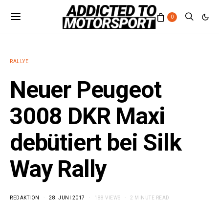
0
RALLYE
Neuer Peugeot
3008 DKR Maxi
debütiert bei Silk
Way Rally
REDAKTION
28. JUNI 2017
188 VIEWS
2 MINUTE READ