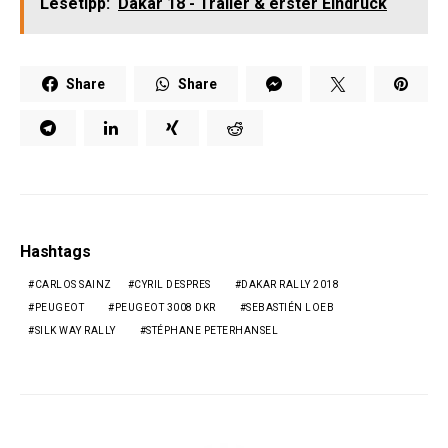
Lesetipp:
Dakar 18 - Trailer & erster Eindruck
Share
Share
Hashtags
CARLOS SAINZ
CYRIL DESPRES
DAKAR RALLY 2018
PEUGEOT
PEUGEOT 3008 DKR
SEBASTIÉN LOEB
SILK WAY RALLY
STÉPHANE PETERHANSEL