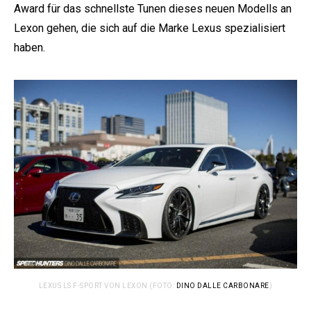
Award für das schnellste Tunen dieses neuen Modells an
Lexon gehen, die sich auf die Marke Lexus spezialisiert
haben.
e:
LEXUS LS F-SPORT VON LEXON (FOTO:
DINO DALLE CARBONARE
)