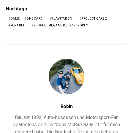
Hashtags
GAME
ONBOARD
PLAYSTATION
PROJECT CARS 2
RENAULT
RENAULT MEGANE R.S. 275 TROPHY
Robin
Baujahr 1992, Auto-besessen und Motorsport-Fan
spätestens seit ich "Colin McRae Rally 2.0" für mich
entdeckt habe. Die Nordschleife ist mein liebstes