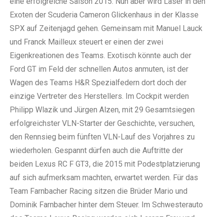
eine erfolgreiche Saison 2015. Nun aber wird Laser in den
Exoten der Scuderia Cameron Glickenhaus in der Klasse
SPX auf Zeitenjagd gehen. Gemeinsam mit Manuel Lauck
und Franck Mailleux steuert er einen der zwei
Eigenkreationen des Teams. Exotisch könnte auch der
Ford GT im Feld der schnellen Autos anmuten, ist der
Wagen des Teams H&R Spezialfedern dort doch der
einzige Vertreter des Herstellers. Im Cockpit werden
Philipp Wlazik und Jürgen Alzen, mit 29 Gesamtsiegen
erfolgreichster VLN-Starter der Geschichte, versuchen,
den Rennsieg beim fünften VLN-Lauf des Vorjahres zu
wiederholen. Gespannt dürfen auch die Auftritte der
beiden Lexus RC F GT3, die 2015 mit Podestplatzierung
auf sich aufmerksam machten, erwartet werden. Für das
Team Farnbacher Racing sitzen die Brüder Mario und
Dominik Farnbacher hinter dem Steuer. Im Schwesterauto