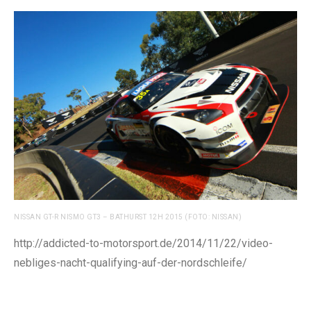
NISSAN GT-R NISMO GT3 – BATHURST 12H 2015 (FOTO: NISSAN)
http://addicted-to-motorsport.de/2014/11/22/video-
nebliges-nacht-qualifying-auf-der-nordschleife/