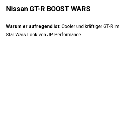
Nissan GT-R BOOST WARS
Warum er aufregend ist:
Cooler und kräftiger GT-R im
Star Wars Look von JP Performance
https://www.youtube.com/watch?v=a-PgaWwG4Ow
T1 Race Development Nissan GT-R
Warum er aufregend ist:
2100 PS