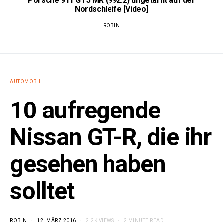
Porsche 911 GT3 MR (992.2) ungetarnt auf der
Nordschleife [Video]
ROBIN
AUTOMOBIL
10 aufregende
Nissan GT-R, die ihr
gesehen haben
solltet
ROBIN
12. MÄRZ 2016
2.2K VIEWS
2 MINUTE READ