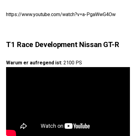
http://addicted-to-motorsport.de/2014/09/07/nissan-gt-
r-von-t1-race-development-mit-2000-ps/
Lust auf einen GT-R bekommen? Dann schaut mal hier:
Nissan GT-R Gebrauchtwagen
Lesetipp:
BMW 3.0 CSL Hommage R