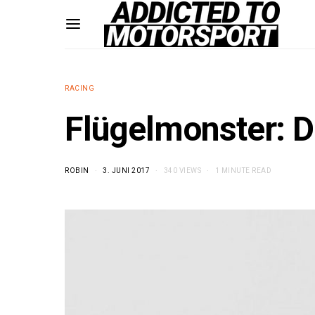
RACING
Flügelmonster: 
ROBIN
3. JUNI 2017
340 VIEWS
1 MINUTE READ