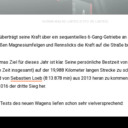
NORMA MXX RD LIMITED (FOTO: RD LIMITED)
berträgt seine Kraft über ein sequentielles 6-Gang-Getriebe an a
oßen Magnesiumfelgen und Rennslicks die Kraft auf die Straße br
as Ziel für dieses Jahr ist klar. Seine persönliche Bestzeit von
 Zeit insgesamt) auf der 19,988 Kilometer langen Strecke zu sc
d von
Sebastien Loeb
(8:13.878 min) aus 2013 heran zu kommen
016 der dritte Sieg her.
 Tests des neuen Wagens liefen schon sehr vielversprechend: