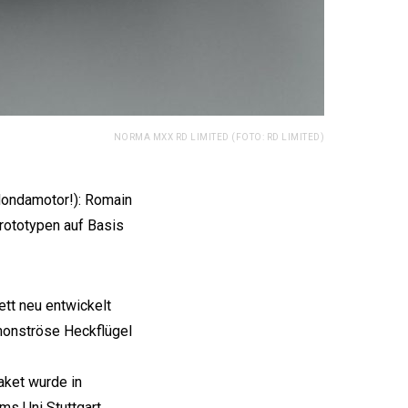
NORMA MXX RD LIMITED (FOTO: RD LIMITED)
Hondamotor!): Romain
Prototypen auf Basis
tt neu entwickelt
 monströse Heckflügel
aket wurde in
s Uni Stuttgart