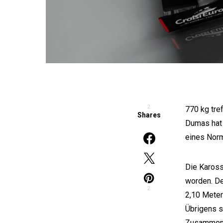
2
770 kg tre
Shares
Dumas hat 
eines Nor
Die Kaross
worden. De
2
2,10 Meter
Übrigens s
Zusammenar