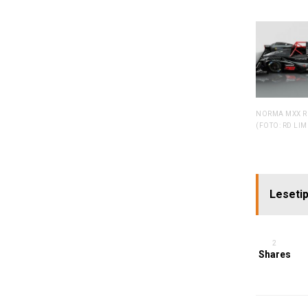
NORMA MXX R
(FOTO: RD LIM
Lesetip
2
Shares