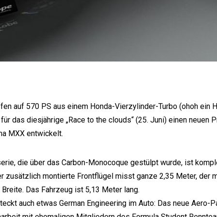
ffen auf 570 PS aus einem Honda-Vierzylinder-Turbo (ohoh ein 
für das diesjährige „Race to the clouds“ (25. Juni) einen neuen 
ma MXX entwickelt.
erie, die über das Carbon-Monocoque gestülpt wurde, ist komple
r zusätzlich montierte Frontflügel misst ganze 2,35 Meter, der
 Breite. Das Fahrzeug ist 5,13 Meter lang.
teckt auch etwas German Engineering im Auto: Das neue Aero-P
beit mit ehemaligen Mitgliedern des Formula Student Rennteam