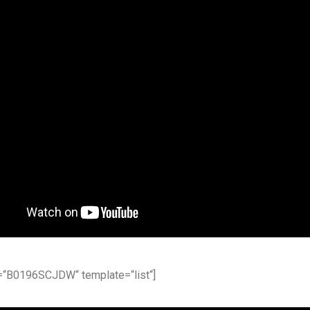
=“B0196SCJDW“ template=“list“]