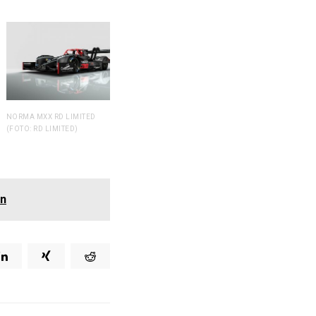
NORMA MXX RD LIMITED
(FOTO: RD LIMITED)
en