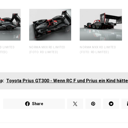
D LIMITED
NORMA MXX RD LIMITED
NORMA MXX RD LIMITED
ITED)
(FOTO: RD LIMITED)
(FOTO: RD LIMITED)
p:
Toyota Prius GT300 - Wenn RC F und Prius ein Kind hätt
Share