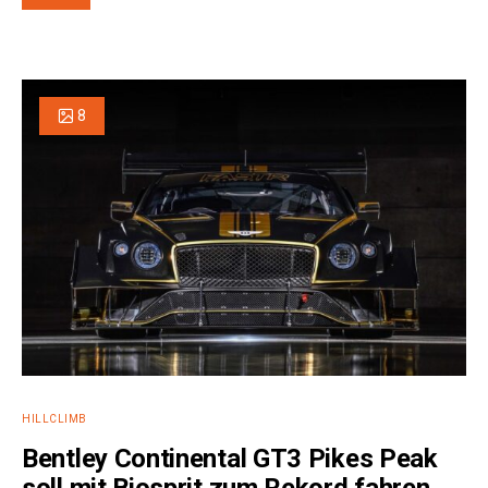
8
e:
HILLCLIMB
Bentley Continental GT3 Pikes Peak
soll mit Biosprit zum Rekord fahren