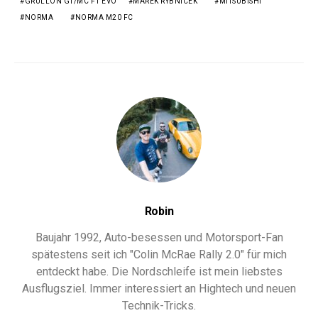
GRULLÓN GT/MC F1 EVO
MAREK RYBNICEK
MITSUBISHI
NORMA
NORMA M20 FC
Robin
Baujahr 1992, Auto-besessen und Motorsport-Fan
spätestens seit ich "Colin McRae Rally 2.0" für mich
entdeckt habe. Die Nordschleife ist mein liebstes
Ausflugsziel. Immer interessiert an Hightech und neuen
Technik-Tricks.