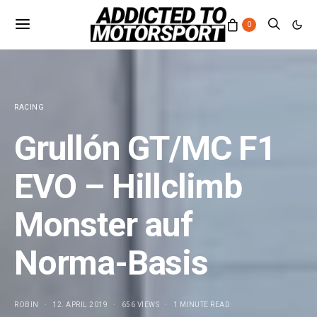
0
RACING
Grullón GT/MC F1
EVO – Hillclimb
Monster auf
Norma-Basis
ROBIN
12. APRIL 2019
656 VIEWS
1 MINUTE READ