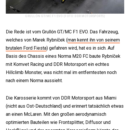
GRULLÓN GT/MC F1 EVO (FOTO: DDR MOTORSPORTS)
Die Rede ist vom Grullón GT/MC F1 EVO. Das Fahrzeug,
welches von Marek Rybníček (
man kennt ihn von seinem
brutalen Ford Fiesta
) gefahren wird, hat es in sich. Auf
Basis des Chassis eines Norma M20 FC baute Rybníček
e:
mit Komvet Racing und DDR Motorsport ein echtes
Hillclimb Monster, was nicht mal im entferntesten noch
nach einem Norma aussieht.
Die Karosserie kommt von DDR Motorsport aus Miami
(nicht aus Ost-Deutschland) und erinnert tatsächlich etwas
an einen McLaren. Mit den großen aerodynamisch
optimierten Bauteilen wie Frontsplitter, Diffusor und