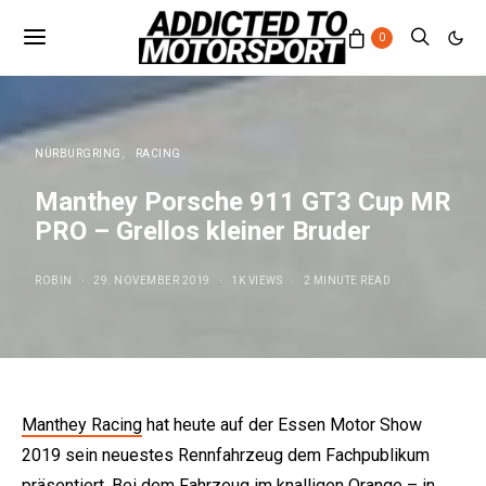
0
NÜRBURGRING
RACING
Manthey Porsche 911 GT3 Cup MR
PRO – Grellos kleiner Bruder
ROBIN
29. NOVEMBER 2019
1K VIEWS
2 MINUTE READ
Manthey Racing
hat heute auf der Essen Motor Show
2019 sein neuestes Rennfahrzeug dem Fachpublikum
präsentiert. Bei dem Fahrzeug im knalligen Orange – in