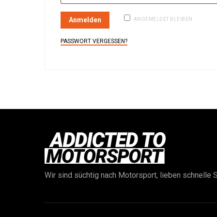
Anmelden
ANGEMELDET BLEIBEN
PASSWORT VERGESSEN?
Wir sind süchtig nach Motorsport, lieben schnelle S
e: