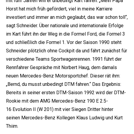
mit fünf Jahren will er unbedingt Kart fahren. „Mein Papa
Horst hat mich früh gefördert, viel in meine Karriere
investiert und immer an mich geglaubt, das war schon toll“,
sagt Schneider. Über nationale und internationale Erfolge
im Kart führt ihn der Weg in die Formel Ford, die Formel 3
und schließlich die Formel 1. Vor der Saison 1990 steht
Schneider plötzlich ohne Cockpit da und fährt zunächst für
verschiedene Teams Sportwagenrennen. 1991 führt der
Rennfahrer Gespräche mit Norbert Haug, dem damals
neuen Mercedes-Benz Motorsportchef. Dieser rät ihm:
„Bernd, du musst unbedingt DTM fahren.“ Das Ergebnis:
Bereits in seiner ersten DTM-Saison 1992 wird der DTM-
Rookie mit dem AMG Mercedes-Benz 190 E 2.5-
16 Evolution II (W 201) mit vier Siegen Dritter hinter
seinen Mercedes-Benz Kollegen Klaus Ludwig und Kurt
Thiim.