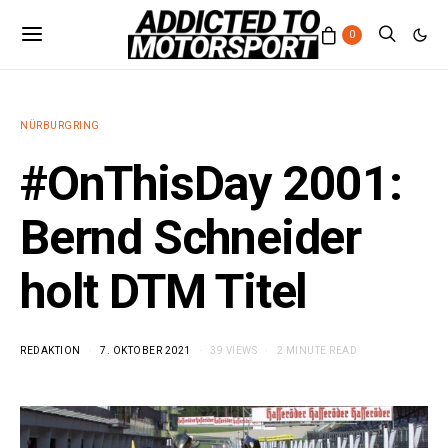
0
NÜRBURGRING
#OnThisDay 2001:
Bernd Schneider
holt DTM Titel
REDAKTION
7. OKTOBER 2021
39 VIEWS
2 MINUTE READ