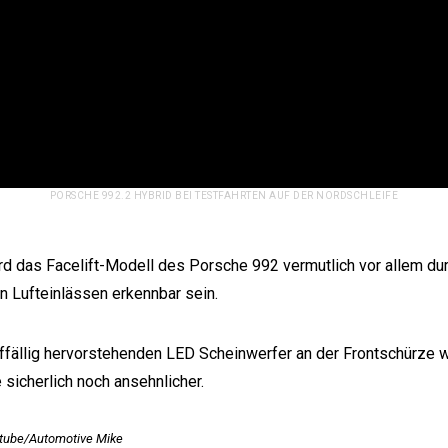
PORSCHE 992.2 HYBRID BEI TESTFAHRTEN AUF DER NORDSCHLEIFE
rd das Facelift-Modell des Porsche 992 vermutlich vor allem dur
en Lufteinlässen erkennbar sein.
auffällig hervorstehenden LED Scheinwerfer an der Frontschürze 
 sicherlich noch ansehnlicher.
outube/Automotive Mike