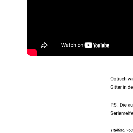
Optisch wi
Gitter in d
P.S.: Die 
Serienreife
Titelfoto: Y