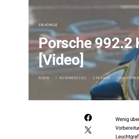
ERLKÖNIGE
Porsche 992.2 H
[Video]
ROBIN
7. NOVEMBER 2022
2.9K VIEWS
1 MINUTE RE
Wenig über
e:
Vorbereitu
Leuchtgraf