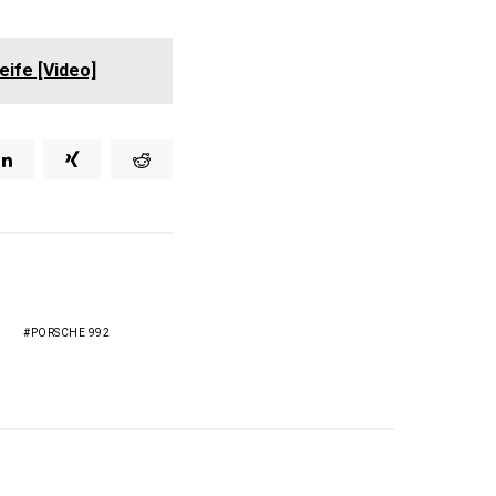
eife [Video]
PORSCHE 992