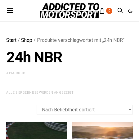
0
Start
/
Shop
/ Produkte verschlagwortet mit „24h NBR“
24h NBR
3 PRODUCTS
NACH
ALLE 3 ERGEBNISSE WERDEN ANGEZEIGT
BELIEBTHEIT
SORTIERT