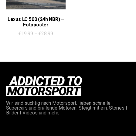
werden
werden
Dieses
Ausführung wählen
Lexus LC 500 (24h NBR) –
Produkt
Fotoposter
weist
Preisspanne:
€
19,99
–
€
28,99
mehrere
€19,99
Varianten
bis
auf.
€28,99
Die
e:
Optionen
können
auf
der
Produktseite
gewählt
Wir sind süchtig nach Motorsport, lieben schnelle
werden
Supercars und brüllende Motoren. Steigt mit ein. Stories I
Bilder I Videos und mehr.