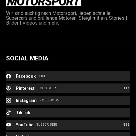
gewählt
werden
Wir sind süchtig nach Motorsport, lieben schnelle
Supercars und brüllende Motoren. Steigt mit ein. Stories I
Bilder I Videos und mehr.
SOCIAL MEDIA
e:
Facebook
LIKES
Pinterest
FOLLOWERS
11K
Instagram
FOLLOWERS
TikTok
YouTube
SUBSCRIBERS
835