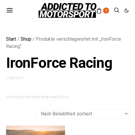
0
Start
/
Shop
/ Produkte verschlagwortet mit „IronForce
Racing“
IronForce Racing
1 PRODUCT
EINZELNES ERGEBNIS WIRD ANGEZEIGT