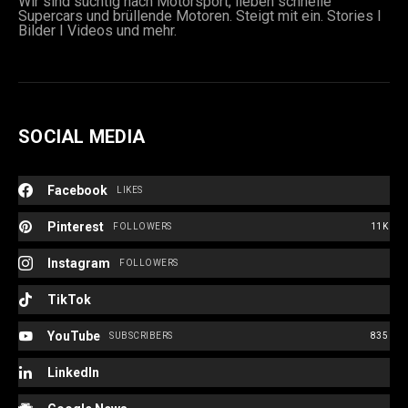
Wir sind süchtig nach Motorsport, lieben schnelle
werden
Supercars und brüllende Motoren. Steigt mit ein. Stories I
Bilder I Videos und mehr.
SOCIAL MEDIA
e:
Facebook
LIKES
Pinterest
FOLLOWERS
11K
Instagram
FOLLOWERS
TikTok
YouTube
SUBSCRIBERS
835
LinkedIn