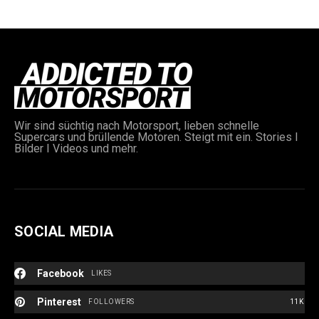
Wir sind süchtig nach Motorsport, lieben schnelle
Supercars und brüllende Motoren. Steigt mit ein. Stories I
e:
Bilder I Videos und mehr.
SOCIAL MEDIA
Facebook
LIKES
Pinterest
FOLLOWERS
11K