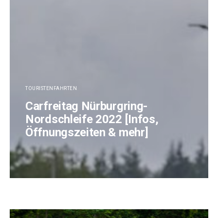
TOURISTENFAHRTEN
Carfreitag Nürburgring-
Nordschleife 2022 [Infos,
Öffnungszeiten & mehr]