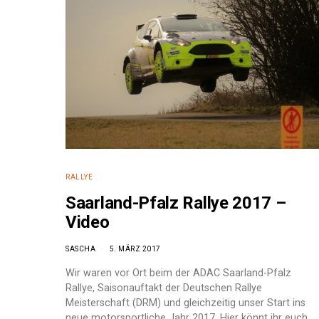
RALLYE
Saarland-Pfalz Rallye 2017 –
Video
SASCHA
5. MÄRZ 2017
Wir waren vor Ort beim der ADAC Saarland-Pfalz
e:
Rallye, Saisonauftakt der Deutschen Rallye
Meisterschaft (DRM) und gleichzeitig unser Start ins
neue motorsportliche Jahr 2017. Hier könnt ihr euch