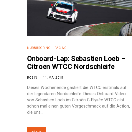
NÜRBURGRING
RACING
Onboard-Lap: Sebastien Loeb –
Citroen WTCC Nordschleife
ROBIN
11. MAI 2015
Dieses Wochenende gastiert die WTCC erstmals auf
der legendären Nordschleife. Dieses Onboard-Video
von Sebastien Loeb im Citroën C-Elysée WTCC gibt
schon mal einen guten Vorgeschmack auf die Action,
die uns…
e: