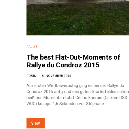
RALLYE
The best Flat-Out-Moments of
Rallye du Condroz 2015
ROBIN
8. NOVEMBER 2015
Am ersten Wettbewerbstag ging es bei der Rallye du
Condroz 2015 aufgrund des guten Starterfeldes schon
heiß her. Momentan führt Cédric Eherain (Citroen DS3
WRC) knappe 1,6 Sekunden vor Stéphane…
e:
view