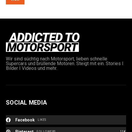
e:
Wir sind süchtig nach Motorsport, lieben schnelle
Supercars und brüllende Motoren. Steigt mit ein. Stories I
Bilder I Videos und mehr.
SOCIAL MEDIA
Facebook
LIKES
Pinterest
FOLLOWERS
11K