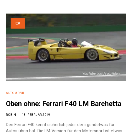
e:
AUTOMOBIL
Oben ohne: Ferrari F40 LM Barchetta
ROBIN
18. FEBRUAR 2019
Den Ferrari F40 kennt sicherlich jeder der irgendetwas für
Autos übrig hat. Die LM-Version für den Motorsport ist etwas