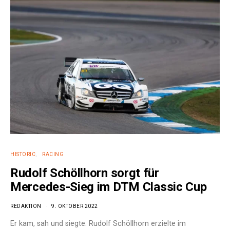
e:
HISTORIC
RACING
Rudolf Schöllhorn sorgt für
Mercedes-Sieg im DTM Classic Cup
REDAKTION
9. OKTOBER 2022
Er kam, sah und siegte. Rudolf Schöllhorn erzielte im