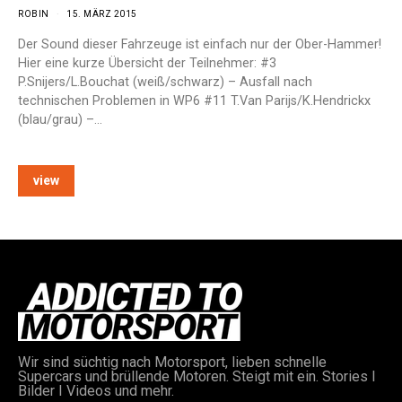
ROBIN
15. MÄRZ 2015
Der Sound dieser Fahrzeuge ist einfach nur der Ober-Hammer!
Hier eine kurze Übersicht der Teilnehmer: #3
P.Snijers/L.Bouchat (weiß/schwarz) – Ausfall nach
technischen Problemen in WP6 #11 T.Van Parijs/K.Hendrickx
(blau/grau) –…
view
Wir sind süchtig nach Motorsport, lieben schnelle
Supercars und brüllende Motoren. Steigt mit ein. Stories I
Bilder I Videos und mehr.