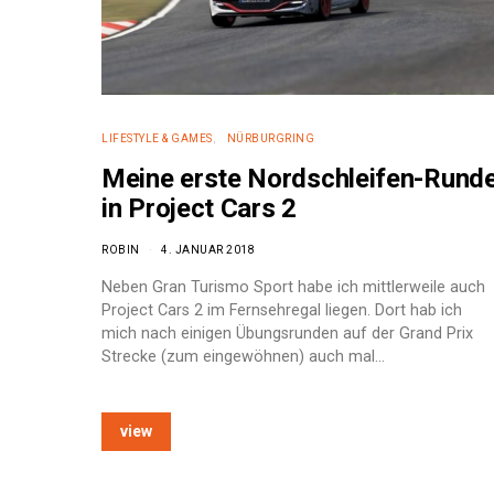
LIFESTYLE & GAMES
NÜRBURGRING
Meine erste Nordschleifen-Rund
in Project Cars 2
ROBIN
4. JANUAR 2018
Neben Gran Turismo Sport habe ich mittlerweile auch
Project Cars 2 im Fernsehregal liegen. Dort hab ich
mich nach einigen Übungsrunden auf der Grand Prix
Strecke (zum eingewöhnen) auch mal…
e:
view