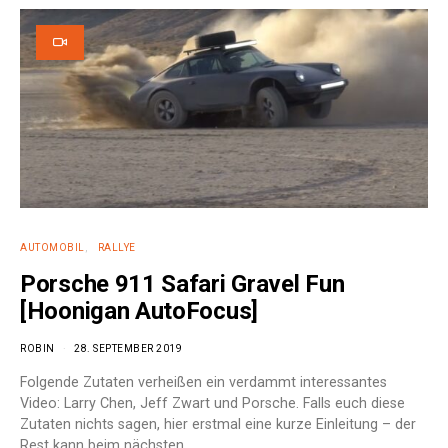
e:
AUTOMOBIL
RALLYE
Porsche 911 Safari Gravel Fun
[Hoonigan AutoFocus]
ROBIN
28. SEPTEMBER 2019
Folgende Zutaten verheißen ein verdammt interessantes
Video: Larry Chen, Jeff Zwart und Porsche. Falls euch diese
Zutaten nichts sagen, hier erstmal eine kurze Einleitung – der
Rest kann beim nächsten…