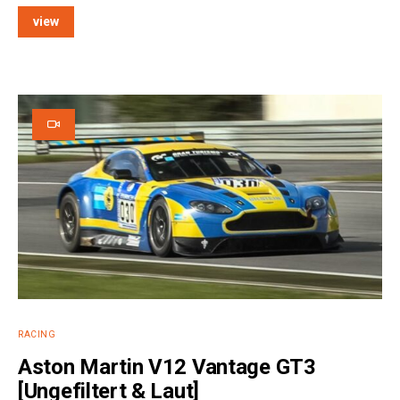
view
e:
RACING
Aston Martin V12 Vantage GT3
[Ungefiltert & Laut]