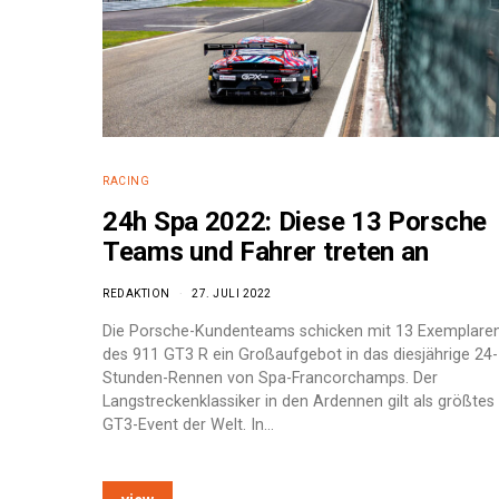
RACING
24h Spa 2022: Diese 13 Porsche
Teams und Fahrer treten an
REDAKTION
27. JULI 2022
Die Porsche-Kundenteams schicken mit 13 Exemplare
des 911 GT3 R ein Großaufgebot in das diesjährige 24-
Stunden-Rennen von Spa-Francorchamps. Der
Langstreckenklassiker in den Ardennen gilt als größtes
GT3-Event der Welt. In…
e: