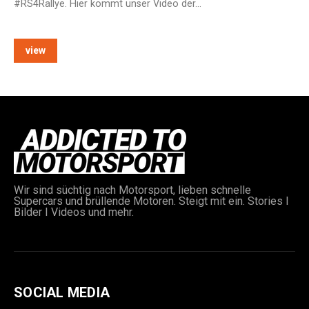
#RS4Rallye. Hier kommt unser Video der…
view
e:
Wir sind süchtig nach Motorsport, lieben schnelle
Supercars und brüllende Motoren. Steigt mit ein. Stories I
Bilder I Videos und mehr.
SOCIAL MEDIA