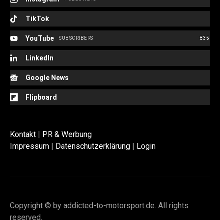
TikTok
YouTube
SUBSCRIBERS
835
LinkedIn
Google News
e:
Flipboard
Kontakt
|
PR & Werbung
Impressum
|
Datenschutzerklärung
|
Login
Copyright © by addicted-to-motorsport.de. All rights
reserved.