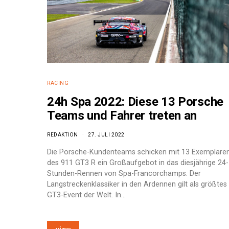
RACING
24h Spa 2022: Diese 13 Porsche
Teams und Fahrer treten an
REDAKTION
27. JULI 2022
Die Porsche-Kundenteams schicken mit 13 Exemplare
des 911 GT3 R ein Großaufgebot in das diesjährige 24-
Stunden-Rennen von Spa-Francorchamps. Der
Langstreckenklassiker in den Ardennen gilt als größtes
GT3-Event der Welt. In…
e: