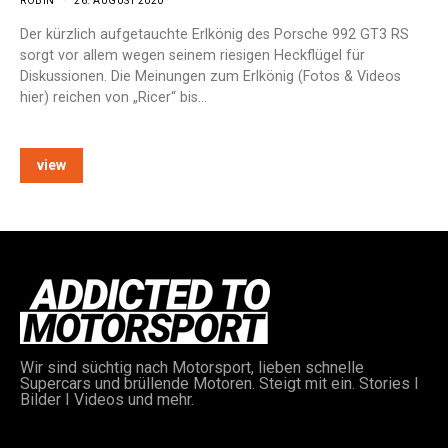
ROBIN
26. AUGUST 2020
Der kürzlich aufgetauchte Erlkönig des Porsche 992 GT3 RS
sorgt vor allem wegen seinem riesigen Heckflügel für
Diskussionen. Die Meinungen zum Erlkönig (Fotos & Videos
hier) reichen von „Ricer“ bis…
view
Wir sind süchtig nach Motorsport, lieben schnelle
Supercars und brüllende Motoren. Steigt mit ein. Stories I
Bilder I Videos und mehr.