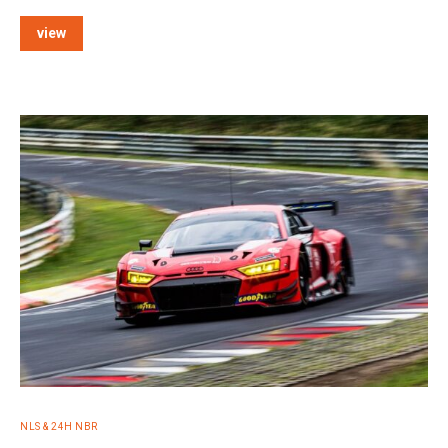
view
NLS & 24H NBR