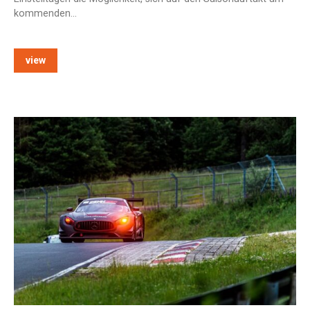
kommenden…
view
e: