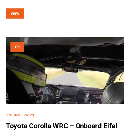
view
e:
HISTORIC
RALLYE
Toyota Corolla WRC – Onboard Eifel