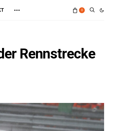
KT
0
der Rennstrecke