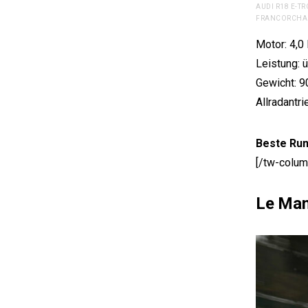
AUDI R18 E-T
FRANCORCHAM
Motor: 4,0
Leistung: 
Gewicht: 9
Allradantri
Beste Run
[/tw-colum
Le Man