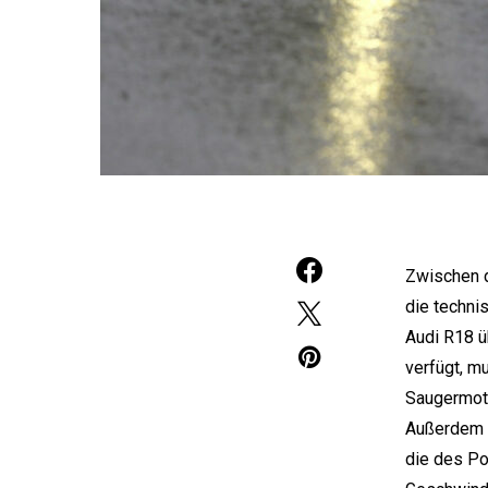
Zwischen d
die techni
Audi R18 ü
verfügt, 
Saugermoto
Außerdem g
die des Po