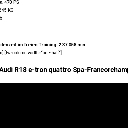
ca. 470 PS
1245 KG
eb
denzeit im freien Training: 2:37.058 min
n] [tw-column width=“one-half“]
 Audi R18 e-tron quattro Spa-Francorcham