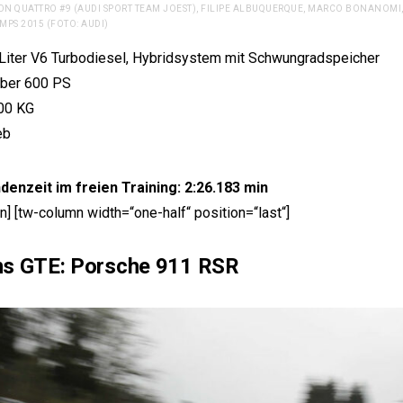
RON QUATTRO #9 (AUDI SPORT TEAM JOEST), FILIPE ALBUQUERQUE, MARCO BONANOMI, 
PS 2015 (FOTO: AUDI)
 Liter V6 Turbodiesel, Hybridsystem mit Schwungradspeicher
über 600 PS
00 KG
eb
denzeit im freien Training: 2:26.183 min
n] [tw-column width=“one-half“ position=“last“]
s GTE: Porsche 911 RSR