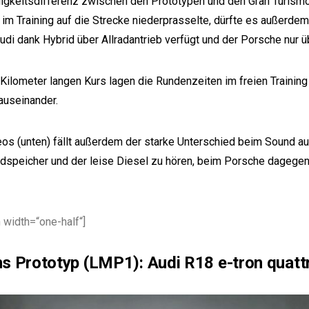
gkeitsdifferenz zwischen den Prototypen und den Gran Turismo
 im Training auf die Strecke niederprasselte, dürfte es außerdem
udi dank Hybrid über Allradantrieb verfügt und der Porsche nur ü
Kilometer langen Kurs lagen die Rundenzeiten im freien Trainin
auseinander.
eos (unten) fällt außerdem der starke Unterschied beim Sound auf
speicher und der leise Diesel zu hören, beim Porsche dagegen 
 width=“one-half“]
s Prototyp (LMP1): Audi R18 e-tron quatt