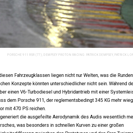
PORSCHE 911 RSR (77), DEMPSEY PROTON RACING: PATRICK DEMPSEY, PATRICK 
iesen Fahrzeugklassen liegen nicht nur Welten, was die Runden
schen Konzepte könnten unterschiedlicher nicht sein. Während d
ber einen V6-Turbodiesel und Hybridantrieb mit einer Systemle
muss dem
Porsche 911
, der reglementsbedingt 345 KG mehr wiegt, 
r mit 470 PS reichen.
eneriert die ausgefeilte Aerodynamik des Audis wesentlich me
rsches, was besonders in schnellen Kurven zu einer großen