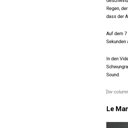
Geschwindi
Regen, der
dass der A
Auf dem 7 
Sekunden 
In den Vid
Schwungrad
Sound.
[tw-column
Le Man