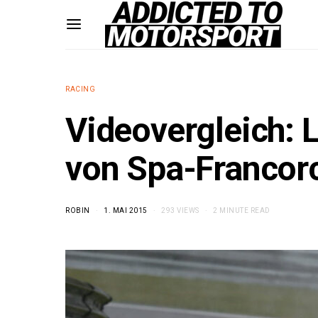
RACING
Videovergleich: 
von Spa-Franco
ROBIN
1. MAI 2015
293 VIEWS
2 MINUTE READ