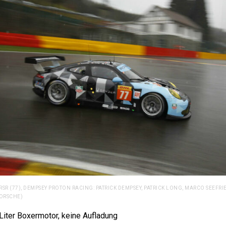
RSR (77), DEMPSEY PROTON RACING: PATRICK DEMPSEY, PATRICK LONG, MARCO SEEFR
PORSCHE)
 Liter Boxermotor, keine Aufladung