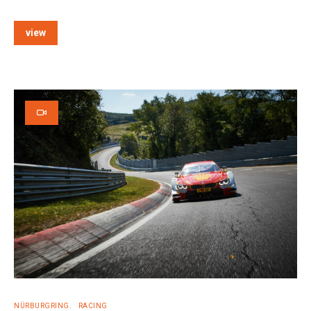
view
NÜRBURGRING
RACING