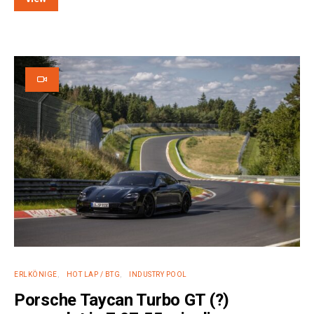
e:
ERLKÖNIGE
HOT LAP / BTG
INDUSTRY POOL
Porsche Taycan Turbo GT (?)