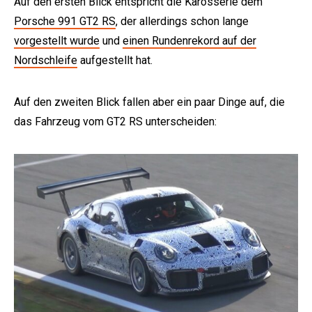
Auf den ersten Blick entspricht die Karosserie dem
Porsche 991 GT2 RS
, der allerdings schon lange
vorgestellt wurde
und
einen Rundenrekord auf der
Nordschleife
aufgestellt hat.
Auf den zweiten Blick fallen aber ein paar Dinge auf, die
das Fahrzeug vom GT2 RS unterscheiden:
e: