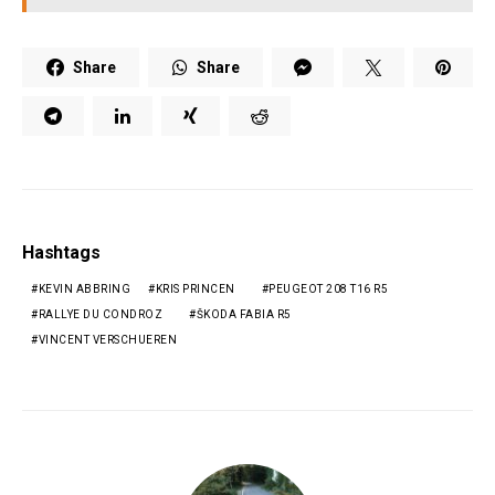
Share
Share
Hashtags
KEVIN ABBRING
KRIS PRINCEN
PEUGEOT 208 T16 R5
RALLYE DU CONDROZ
ŠKODA FABIA R5
VINCENT VERSCHUEREN