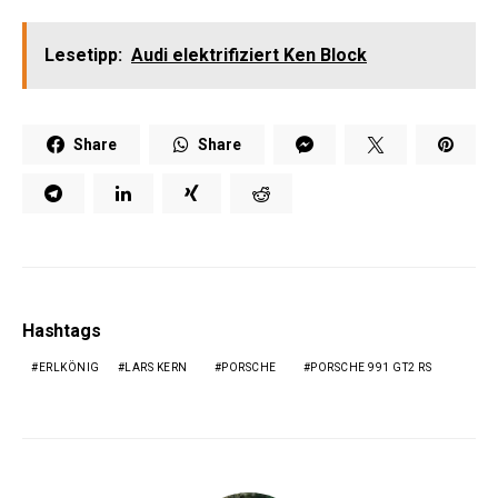
Lesetipp:
Audi elektrifiziert Ken Block
Share
Share
Hashtags
ERLKÖNIG
LARS KERN
PORSCHE
PORSCHE 991 GT2 RS