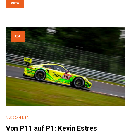
view
NLS & 24H NBR
Von P11 auf P1: Kevin Estres