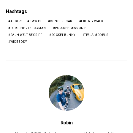
Hashtags
AUDI R8
BMW I8
CONCEPT CAR
LIBERTY WALK
PORSCHE 718 CAYMAN
PORSCHE MISSION E
RAUH WELT BEGRIFF
ROCKET BUNNY
TESLA MODEL S
WIDEBODY
Robin