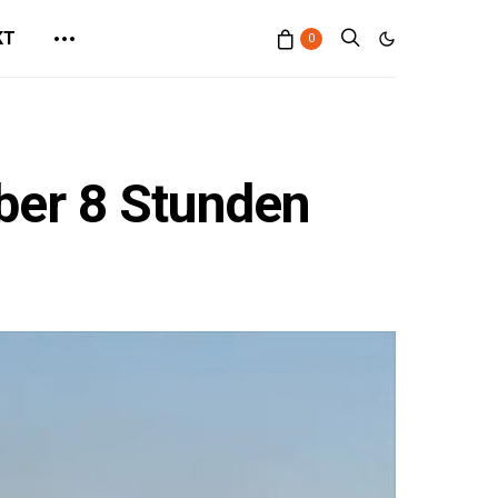
KT
0
über 8 Stunden