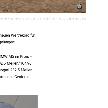
W M5 WELTREKORD FÜR DEN LÄNGSTEN DRIFT (YOUTUBE/BMW USA)
neuen Weltrekord für
gelungen:
 BMW M5
im Kreis –
02,5 Meilen/164,96
 sogar! 232,5 Meilen
ormance Center in