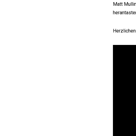
Matt Mulli
herantaste
Herzliche