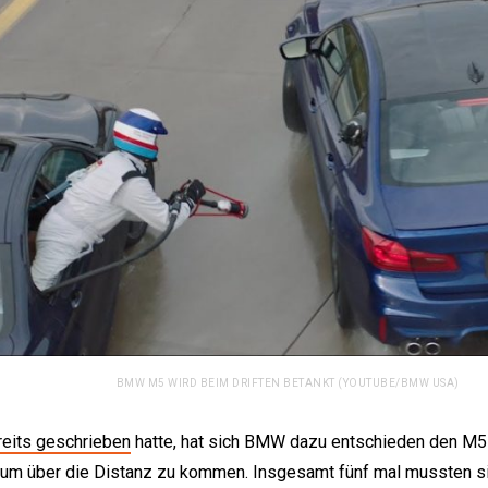
BMW M5 WIRD BEIM DRIFTEN BETANKT (YOUTUBE/BMW USA)
reits geschrieben
hatte, hat sich BMW dazu entschieden den M5 
 um über die Distanz zu kommen. Insgesamt fünf mal mussten si