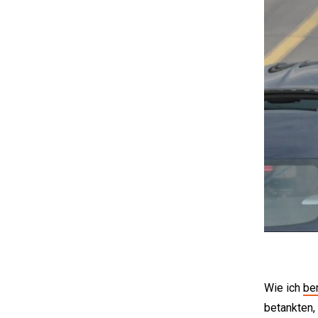
Wie ich
be
betankten,