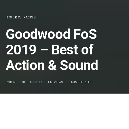
HISTORIC
RACING
Goodwood FoS
2019 – Best of
Action & Sound
ROBIN
18. JULI 2019
116 VIEWS
3 MINUTE READ
Das Goodwood Festival of Speed steht weiterhin auf
unserer „müssen wir mal live gesehen haben“-Liste. Weil
wir selbst
beim Petro Surf 2019 auf Sylt zu Gast waren
,