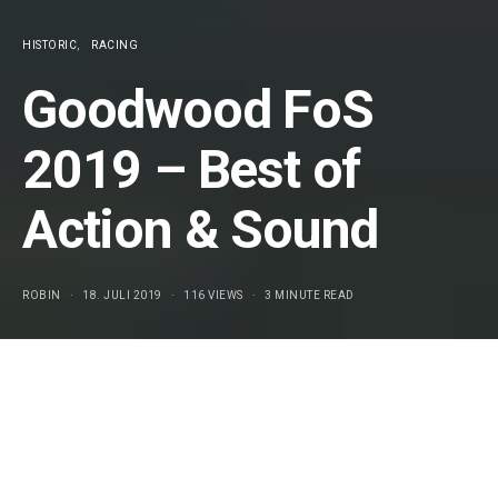
HISTORIC
RACING
Goodwood FoS
2019 – Best of
Action & Sound
ROBIN
18. JULI 2019
116 VIEWS
3 MINUTE READ
2019 Porsche 911 RSR (GTE)
Die Zuffenhausener haben, wie erwartet (
Video mit Sound