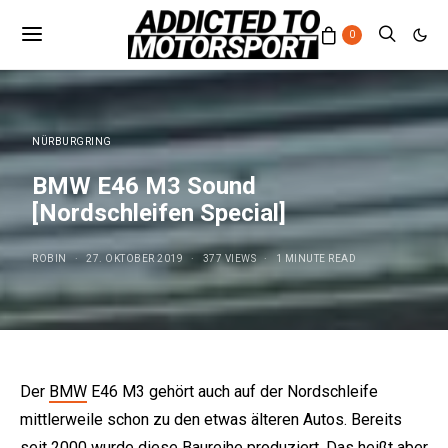
0
NÜRBURGRING
BMW E46 M3 Sound
[Nordschleifen Special]
ROBIN
27. OKTOBER 2019
377 VIEWS
1 MINUTE READ
Der
BMW
E46 M3 gehört auch auf der Nordschleife
mittlerweile schon zu den etwas älteren Autos. Bereits
seit 2000 wurde diese Baureihe produziert. Das heißt aber