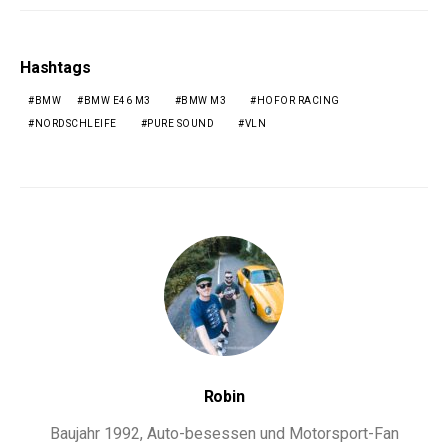
Hashtags
BMW
BMW E46 M3
BMW M3
HOFOR RACING
NORDSCHLEIFE
PURE SOUND
VLN
Robin
Baujahr 1992, Auto-besessen und Motorsport-Fan