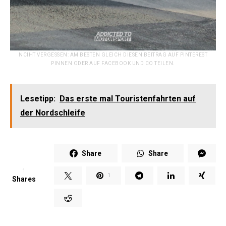
NCIHT VERGESSEN: AM BESTEN GLEICH DIESEN BEITRAG AUF PINTEREST
PINNEN ODER AUF FACEBOOK UND CO TEILEN.
Lesetipp:
Das erste mal Touristenfahrten auf
der Nordschleife
Share
Share
1
1
Shares