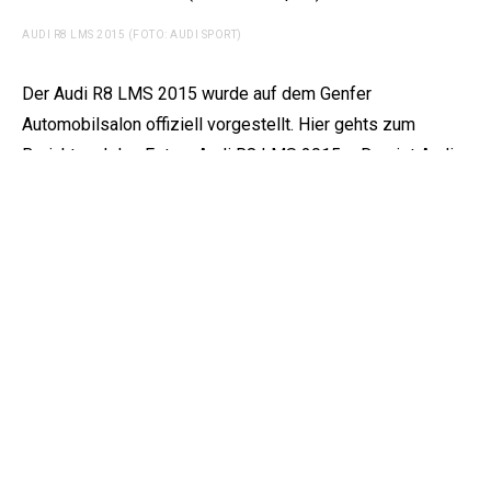
AUDI R8 LMS 2015 (FOTO: AUDI SPORT)
Der Audi R8 LMS 2015 wurde auf dem Genfer
Automobilsalon offiziell vorgestellt. Hier gehts zum
Bericht und den Fotos:
Audi R8 LMS 2015 – Das ist Audis
neuer GT3-Renner
Auf dem
Automobil-Salon in Genf
, der Anfang März startet,
wird nicht nur der neue Mercedes AMG GT3 vorgestellt,
sondern auch der neue Audi R8 LMS,
wie Audi Sport
bereits auf Facebook angekündigt hat
. Im Gegensatz zum
Mercedes gibt es schon einige Videos und Bilder, die den
neuen GT3-Renner auf der Rennstrecke zeigen.