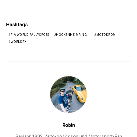
Hashtags
FIA WORLD RALLYCROSS
HOCKENHEIMRING
MOTODROM
WORLDRX
Robin
Baujahr 1992, Auto-besessen und Motorsport-Fan