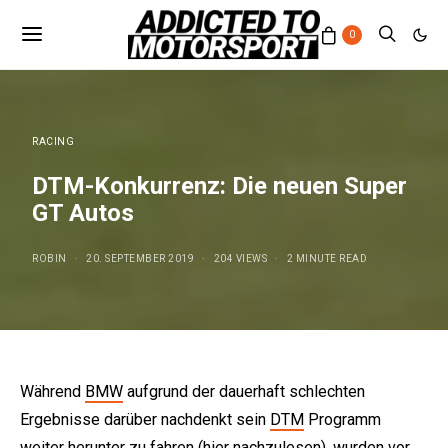
0
RACING
DTM-Konkurrenz: Die neuen Super
GT Autos
ROBIN
20. SEPTEMBER 2019
204 VIEWS
2 MINUTE READ
Während
BMW
aufgrund der dauerhaft schlechten
Ergebnisse darüber nachdenkt sein
DTM
Programm
weiter herunter zu fahren (
hier
nachzulesen), wurden vor