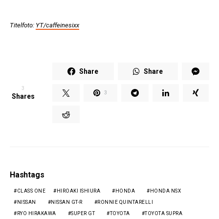
Titelfoto:
YT/caffeinesixx
Share
Share
3
3
Shares
Hashtags
CLASS ONE
HIROAKI ISHIURA
HONDA
HONDA NSX
NISSAN
NISSAN GT-R
RONNIE QUINTARELLI
RYO HIRAKAWA
SUPER GT
TOYOTA
TOYOTA SUPRA