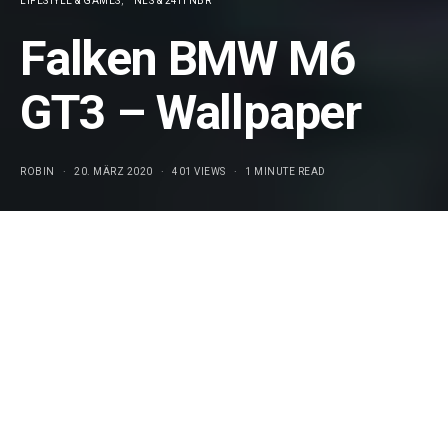
LIFESTYLE & GAMES
NLS & 24H NBR
Falken BMW M6
GT3 – Wallpaper
ROBIN
20. MÄRZ 2020
401 VIEWS
1 MINUTE READ
Falken Motorsport hilft seinen Fans gerade auf ganz
coole Art und Weise über die Enttäuschung hinweg, dass
aktuell keine Rennen stattfinden und der
BMW
M6 GT3 im
Falken Look zudem zum alten Eisen gehört.
Dieses Jahr wird Falken beim 24h-Rennen (verlegt auf
24.-27. September
) nämlich zwei baugleiche Porsche
991.2 GT3 R einsetzen.